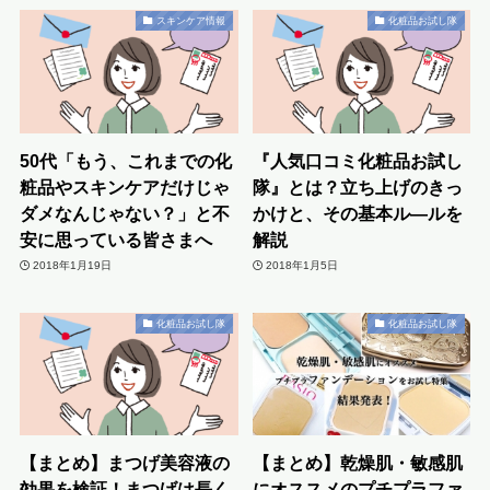
スキンケア情報
化粧品お試し隊
50代「もう、これまでの化
『人気口コミ化粧品お試し
粧品やスキンケアだけじゃ
隊』とは？立ち上げのきっ
ダメなんじゃない？」と不
かけと、その基本ル―ルを
安に思っている皆さまへ
解説
2018年1月19日
2018年1月5日
化粧品お試し隊
化粧品お試し隊
【まとめ】まつげ美容液の
【まとめ】乾燥肌・敏感肌
効果を検証！まつげは長く
にオススメのプチプラファ