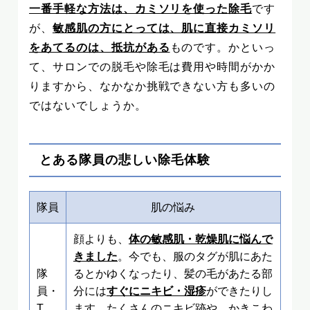
一番手軽な方法は、カミソリを使った除毛
です
が、
敏感肌の方にとっては、肌に直接カミソリ
をあてるのは、抵抗がある
ものです。かといっ
て、サロンでの脱毛や除毛は費用や時間がかか
りますから、なかなか挑戦できない方も多いの
ではないでしょうか。
とある隊員の悲しい除毛体験
隊員
肌の悩み
顔よりも、
体の敏感肌・乾燥肌に悩んで
きました
。今でも、服のタグが肌にあた
隊
るとかゆくなったり、髪の毛があたる部
員・
分には
すぐにニキビ・湿疹
ができたりし
T
ます。たくさんのニキビ跡や、かきこわ